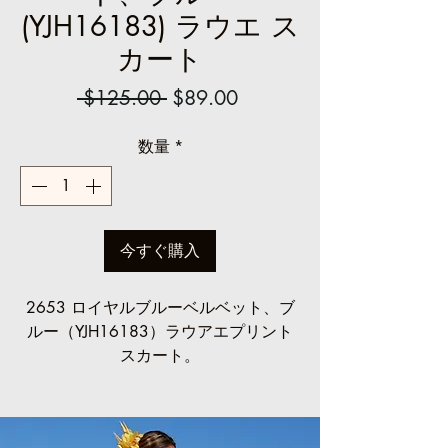
(YJH16183) ラウエ ス
カート
通
セ
 $125.00 
$89.00
常
ー
数量
*
価
ル
格
価
格
今すぐ購入
2653 ロイヤルブルーベルベット、ブ
ルー（YJH16183）ラウアエプリント
スカート。
長袖のポリエステルベルベットとスト
レッチレースのボディス、ハイネック