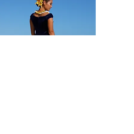
デザイン。ポリエステル混紡のプリン
トスカートはウエスト下でギャザーが
寄せられています。
ハラウ団体注文（最低10名様から）
通常価格：125ドル セール価格：89
ドル
標準的なレギュラーサイズ。
最低注文数以下の注文および標準外の
注文は通常価格で受け付けます。
CCファッションズ
ショールームの住所：
ハーバーセンター
ヘカハ通り98-025番地、2号館、205号室
アメリカ合衆国ハワイ州アイエア 96701
米国:
(808)946-6777