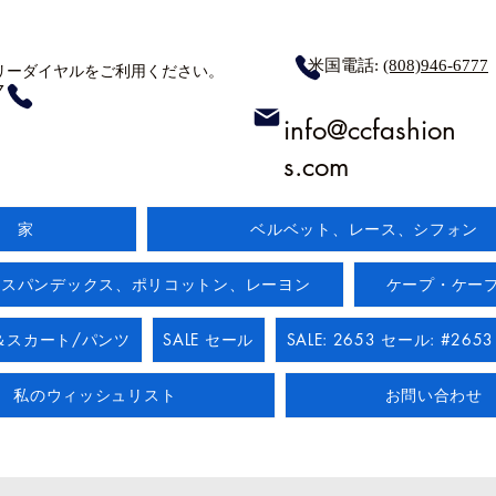
米国電話:
(808)946-6777
リーダイヤルをご利用ください。
7
info@ccfashion
s.com
家
ベルベット、レース、シフォン
:スパンデックス、ポリコットン、レーヨン
ケープ・ケー
＆スカート/パンツ
SALE セール
SALE: 2653 セール: #2653
私のウィッシュリスト
お問い合わせ