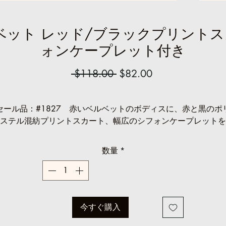
ルベット レッド/ブラックプリント
ォンケープレット付き
通
セ
 $118.00 
$82.00
常
ー
価
ル
セール品：#1827 赤いベルベットのボディスに、赤と黒のポ
格
価
ステル混紡プリントスカート、幅広のシフォンケープレットを
格
わせた一着。袖は隠しタイプ、背面に隠しファスナー付き。
数量
*
サイズはオーダーメイドです。
お問い合わせはinfo@ccfashions.c
までお願いいたします。
今すぐ購入
通常価格：
1個あたり118ドル。