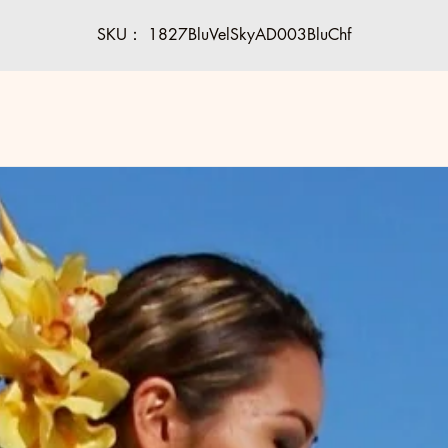
ハラウ/団体注文（10名以上）：
標準サイズ（サイズ調整なし）
SKU： 1827BluVelSkyAD003BluChf
場合、1名あたり82ドル。
低注文数量未満のご注文および標準仕様以外の商品は、通常価
でご提供いたします。