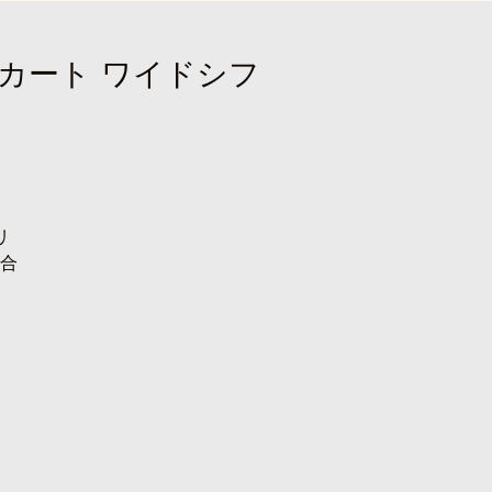
スカート ワイドシフ
リ
合
om