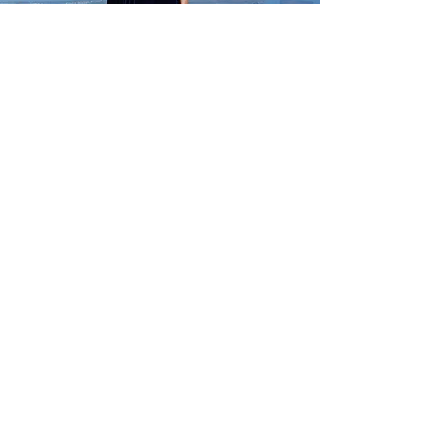
info@ccfashions.com
CCファッションズ
ショールームの住所：
ハーバーセンター
ヘカハ通り98-025番地、2号館、205号室
アメリカ合衆国ハワイ州アイエア 96701
米国:
(808)946-6777
ライン