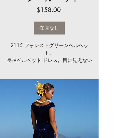
価
$158.00
格
在庫なし
2115 フォレストグリーンベルベッ
ト。
長袖ベルベット ドレス。目に見えない
バック ジッパー、ボトム フリル、バ
ック フラウンス (ヒップ上部から始ま
る) が付いています。ドレスの後ろの
長さは前よりも長くなります。
サイズはオーダーメイドです。
ハラウグループ割引:
5～9個、10％オフ
10個以上、20％オフ
お問い合わせください: