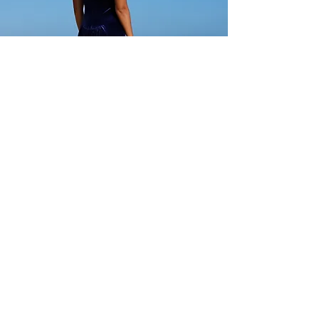
CCファッションズ
ショールームの住所：
ハーバーセンター
ヘカハ通り98-025番地、2号館、205号室
アメリカ合衆国ハワイ州アイエア 96701
米国:
(808)946-6777