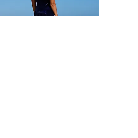
ハラウまとめ買い割引あり、最低10個
から
ご注文に関する情報は、
info@ccfashions.com までお問い合わせ
ください。
CCファッションズ
ショールームの住所：
ハーバーセンター
ヘカハ通り98-025番地、2号館、205号室
アメリカ合衆国ハワイ州アイエア 96701
米国:
(808)946-6777