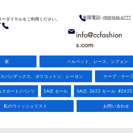
米国電話:
(808)946-6777
リーダイヤルをご利用ください。
7
info@ccfashion
s.com
家
ベルベット、レース、シフォン
:スパンデックス、ポリコットン、レーヨン
ケープ・ケー
＆スカート/パンツ
SALE セール
SALE: 2653 セール: #2653
私のウィッシュリスト
お問い合わせ