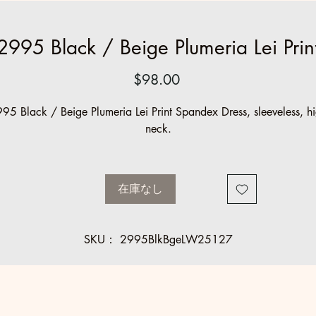
2995 Black / Beige Plumeria Lei Prin
価
$98.00
格
95 Black / Beige Plumeria Lei Print Spandex Dress, sleeveless, h
neck.
在庫なし
SKU： 2995BlkBgeLW25127