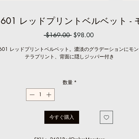
601 レッドプリントベルベット -
通
セ
 $169.00 
$98.00
常
ー
2601 レッドプリントベルベット。濃淡のグラデーションにモン
価
ル
テラプリント、背面に隠しジッパー付き
格
価
格
セール価格: $98.00
数量
*
現在在庫あり、生地在庫終了
5 サイズ 1-2
今すぐ購入
2 サイズ 3-4