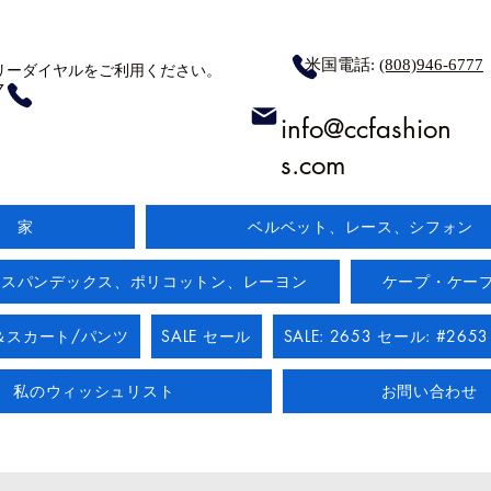
米国電話:
(808)946-6777
リーダイヤルをご利用ください。
7
info@ccfashion
s.com
家
ベルベット、レース、シフォン
:スパンデックス、ポリコットン、レーヨン
ケープ・ケー
＆スカート/パンツ
SALE セール
SALE: 2653 セール: #2653
私のウィッシュリスト
お問い合わせ