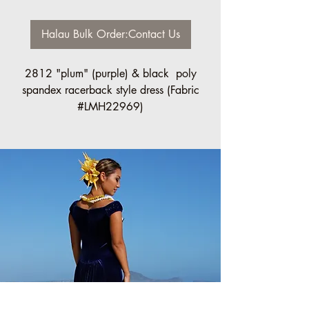
Halau Bulk Order:Contact Us
2812 "plum" (purple) & black poly
spandex racerback style dress (Fabric
#LMH22969)