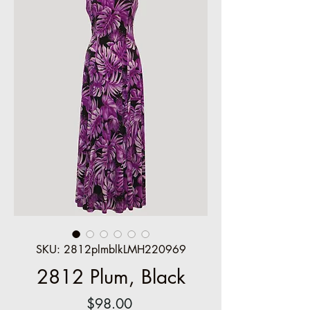
SKU: 2812plmblkLMH220969
2812 Plum, Black
Price
$98.00